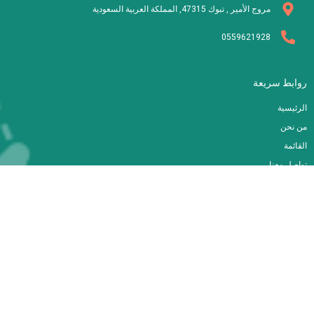
مروج الأمير , تبوك 47315, المملكة العربية السعودية
0559621928
روابط سريعة
الرئيسية
من نحن
القائمة
تواصل معنا
متابعتنا
FOORNA
By AOLLA LLC | © 2024 All Rights Reserved
سياسة الخصوصية